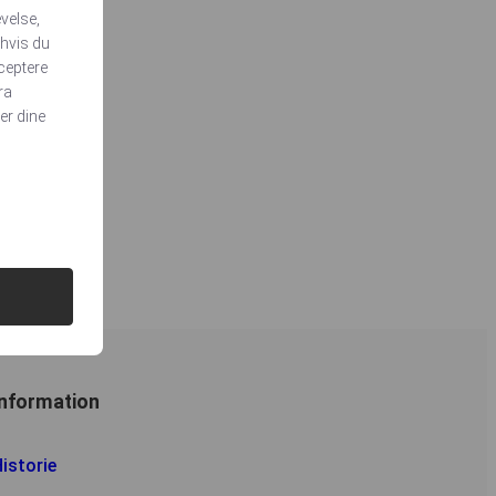
velse,
 hvis du
cceptere
ra
er dine
Information
istorie