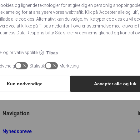
, der gennem stil, stemning og nærvær danner rammen for, at
cookies og lignende teknologier for at give dig en personlig shoppingople
eklame og for at analysere vores webtrafik. Klik på 'Accepter alle og luk',
illade alle cookies. Alternativt kan du vælge, hvilke typer cookies du vil a
vores pårørende brug for en anden tryghed. Et håb bliver
tivere ved at klikke på Tilpas nedenfor. I overensstemmelse med kravene f
 vi rum og hjælp til at håndtere den forstående afsked, som vi
siness Data Responsibility Site
sikrer vi gennemsigtighed og kontrol ov
Afskeden giver sjældent mening, men kan blive meningsfuld de
 og privatlivspolitik
Tilpas
lere et hospice i Kolding Kommune på Stenderup halvøen ved
dvendig
Statistik
Marketing
Kun nødvendige
Accepter alle og luk
Navigation
Nyhedsbreve
H