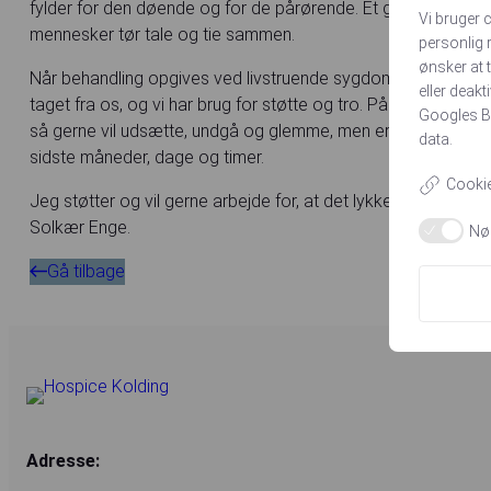
fylder for den døende og for de pårørende. Et gæstfrit sted
Vi bruger 
mennesker tør tale og tie sammen.
personlig r
ønsker at t
Når behandling opgives ved livstruende sygdomme har vi og 
eller deak
taget fra os, og vi har brug for støtte og tro. På hospice får
Googles Bu
så gerne vil udsætte, undgå og glemme, men er uundgåelig. 
data.
sidste måneder, dage og timer.
Cookie-
Jeg støtter og vil gerne arbejde for, at det lykkes at etab
Solkær Enge.
Nø
Gå tilbage
Adresse: