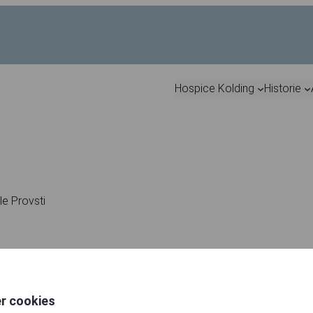
Hospice Kolding
Historie
le Provsti
 et hospice, hvor omsorg og faglighed giver døende mulighed
er cookies
hvor tristheden, sorgen, glæden og livet sammen er til stede og