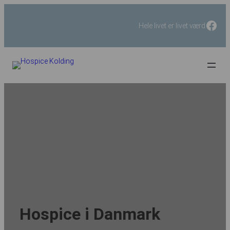
Fac
Hele livet er livet værd
Hospice i Danmark