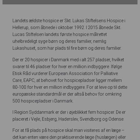
Landets ældste hospice er Skt. Lukas Stiftelsens Hospice i
Hellerup, som åbnede i oktober 1992. I 2015 åbnede Skt.
Lucas Stiftelsen landets første hospice målrettet
uhelbredeligt syge børn og deres familier, nemlig
Lukashuset, som har plads til fire børn og deres familier.
Der er 20 hospicer i Danmark med i alt 257 pladser, hvilket
svarer til 46 pladser for hver en million indbyggere. Ifølge
Etisk Råd vurderer European Association for Palliative
Care, EAPC, at behovet for hospicepladser ligger mellem
80-100 for hver en million indbyggere. For at leve op til dette
europæiske standardmål er der altså behov for omkring
500 hospicepladser i Danmark.
I Region Syddanmark er der i øjeblikket fem hospicer. De er
placeret i Vejle, Esbjerg, Haderslev, Svendborg og Odense.
For at få plads på hospice skal man visiteres af en læge –
det kan enten være den praktiserende læge (huslægen) eller