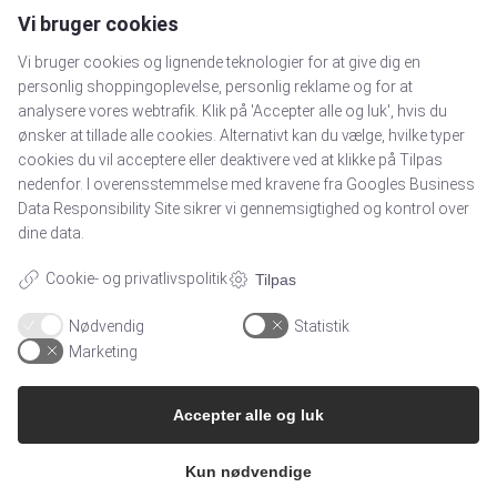
døende patienter, som var visiteret til og godkendt til en
Vi bruger cookies
hospiceplads i Region Syddanmark i 2014, ikke at få plads.
Vi bruger cookies og lignende teknologier for at give dig en
Læs årsrapporten 2014 fra Dansk Palliativ Database her.
personlig shoppingoplevelse, personlig reklame og for at
Paraplyorganisationen for alle danske hospicer og
analysere vores webtrafik. Klik på 'Accepter alle og luk', hvis du
hospice-støtteforeninger er Hospice Forum Danmark,
ønsker at tillade alle cookies. Alternativt kan du vælge, hvilke typer
som blev dannet i 2001 med det formål at: “…. udbrede
cookies du vil acceptere eller deaktivere ved at klikke på Tilpas
kendskabet til hospice-tanken og (på at) forbedre vilkårene
nedenfor. I overensstemmelse med kravene fra
Googles Business
i Danmark for uhelbredeligt syge og døende mennesker
Data Responsibility Site
sikrer vi gennemsigtighed og kontrol over
samt deres pårørende. De frivilliges indsats er et vigtigt
dine data.
element i foreningens arbejde.”
Cookie- og privatlivspolitik
Tilpas
Læs mere om Hospice Forum Danmark her: Hospice
Forum Danmark
Nødvendig
Statistik
Marketing
Accepter alle og luk
Navigation
Kun nødvendige
Nyhedsbreve
Adresse: