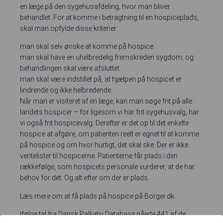
en læge på den sygehusafdeling, hvor man bliver
behandlet. For at komme i betragtning til en hospiceplads,
skal man opfylde disse kriterier:
man skal selv ønske at komme på hospice
man skal have en uhelbredelig fremskreden sygdom, og
behandlingen skal være afsluttet
man skal være indstillet på, at hjælpen på hospicet er
lindrende og ikke helbredende.
Når man er visiteret af en læge, kan man søge frit på alle
landets hospicer – for ligesom vi har frit sygehusvalg, har
vi også frit hospicevalg. Derefter er det op til det enkelte
hospice at afgøre, om patienten reelt er egnet til at komme
på hospice og om hvor hurtigt, det skal ske. Der er ikke
ventelister til hospicerne. Patienterne får plads i den
rækkefølge, som hospicets personale vurderer, at de har
behov for det. Og alt efter om der er plads.
Læs mere om at få plads på hospice på Borger.dk.
Ifølge tal fra Dansk Palliativ Database nåede 441 af de