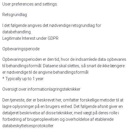
User preferences and settings
Retsgrundlag
I det følgende angives det nødvendige retsgrundlag for
databehandling.
Legitimate Interest under GDPR
Opbevaringsperiode
Opbevaringsperioden er den tid, hvor de indsamlede data opbevares
til behandlingsformål. Dataene skal slettes, så snart de ikke længere
er nødvendige til de angivne behandlingsformål.
* Typically up to 1 year
Oversigt over informationlagringsteknikker
Den tjeneste, der er beskrevet her, omfatter forskellige metoder til at
lagre oplysninger på en brugers enhed. Det følgende afsnit giver en
detaljeret beskrivelse af disse teknikker, med vægt på deres rolle i
forbedring af brugeroplevelsen og overholdelse af etablerede
databeskyttelsesprotokoller.