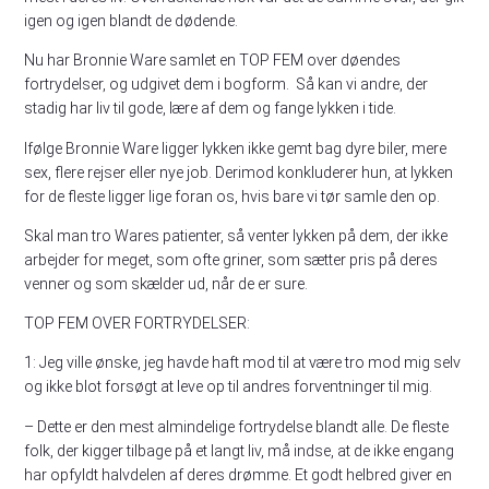
igen og igen blandt de dødende.
Nu har Bronnie Ware samlet en TOP FEM over døendes
fortrydelser, og udgivet dem i bogform. Så kan vi andre, der
stadig har liv til gode, lære af dem og fange lykken i tide.
Ifølge Bronnie Ware ligger lykken ikke gemt bag dyre biler, mere
sex, flere rejser eller nye job. Derimod konkluderer hun, at lykken
for de fleste ligger lige foran os, hvis bare vi tør samle den op.
Skal man tro Wares patienter, så venter lykken på dem, der ikke
arbejder for meget, som ofte griner, som sætter pris på deres
venner og som skælder ud, når de er sure.
TOP FEM OVER FORTRYDELSER:
1: Jeg ville ønske, jeg havde haft mod til at være tro mod mig selv
og ikke blot forsøgt at leve op til andres forventninger til mig.
– Dette er den mest almindelige fortrydelse blandt alle. De fleste
folk, der kigger tilbage på et langt liv, må indse, at de ikke engang
har opfyldt halvdelen af deres drømme. Et godt helbred giver en