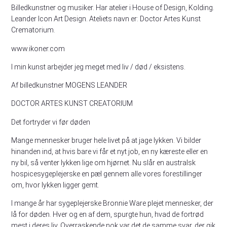
Billedkunstner og musiker. Har atelier i House of Design, Kolding.
Leander Icon Art Design. Ateliets navn er: Doctor Artes Kunst
Crematorium.
www.ikoner.com
I min kunst arbejder jeg meget med liv / død / eksistens.
Af billedkunstner MOGENS LEANDER
DOCTOR ARTES KUNST CREATORIUM
Det fortryder vi før døden
Mange mennesker bruger hele livet på at jage lykken. Vi bilder
hinanden ind, at hvis bare vi får et nyt job, en ny kæreste eller en
ny bil, så venter lykken lige om hjørnet. Nu slår en australsk
hospicesygeplejerske en pæl gennem alle vores forestillinger
om, hvor lykken ligger gemt.
I mange år har sygeplejerske Bronnie Ware plejet mennesker, der
lå for døden. Hver og en af dem, spurgte hun, hvad de fortrød
mest i deres liv. Overraskende nok var det de samme svar, der gik