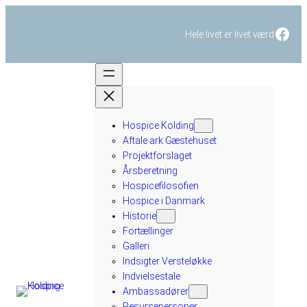
Fac
Hele livet er livet værd
Hospice Kolding
Aftale ark Gæstehuset
Projektforslaget
Årsberetning
Hospicefilosofien
Hospice i Danmark
Historie
Fortællinger
Galleri
Indsigter Versteløkke
Indvielsestale
Ambassadører
Resursepersoner