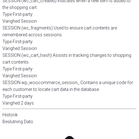
SESSION (wc_cart_created)
Indicates when a new item is added to
the shopping cart.
Type
First-party
Varighed
Session
SESSION (wc_fragments)
Used to ensure cart contents are
remembered across sessions.
Type
First-party
Varighed
Session
SESSION (wc_cart_hash)
Assists in tracking changes to shopping
cart contents.
Type
First-party
Varighed
Session
SESSION wp_woocommerce_session_
Contains a unique code for
each customer to locate cart data in the database.
Type
First-party
Varighed
2 days
Historik
Beslutning
Dato