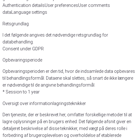
Authentication details
User preferences
User comments
data
Language settings
Retsgrundlag
I det følgende angives det nødvendige retsgrundlag for
databehandling.
Consent under GDPR
Opbevaringsperiode
Opbevaringsperioden er den tid, hvor de indsamlede data opbevares
til behandlingsformål. Dataene skal slettes, så snart de ikke længere
er nødvendige til de angivne behandlingsformål.
* Session to 1 year
Oversigt over informationlagringsteknikker
Den tjeneste, der er beskrevet her, omfatter forskellige metoder til at
lagre oplysninger på en brugers enhed. Det følgende afsnit giver en
detaljeret beskrivelse af disse teknikker, med vægt på deres rolle i
forbedring af brugeroplevelsen og overholdelse af etablerede