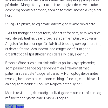
på døden. Mange fortryder at de ikke har givet deres venskaber
den tid og opmærksomhed, som de fortjente, mens tid var, siger
hun.
5: Jeg ville ønske, at jeg havde ladet mig selv være lykkeligere.
– Alt for mange opdager først, når det er for sent, at lykken er et
valg, de selv træffer. De er groet fast i gamle mønstre og vaner.
Angsten for forandringer får folk til at bilde sig selv og andre ind,
at de er tilfredse. Men inderst inde længes de efter at grine
ordentligt og få fjolletheden ind i deres liv igen, siger hun.
Bronnie Ware er en australsk, såkaldt palliativ sygeplejerske,
som passer døende og har gennem en årrække talt med
patienter i de sidste 12 uger af deres liv. Hun optog de døendes
svar, og hvad der startede som en blog på nettet, er nu blevet til
en bog som hedder ”Top Five Regrets of the Dying.”
Mon ikke vi andre, der stadig har liv til gode – kan lære af dem og
måske fange lykken i tide. Hvis vi vil og tør …
Gå tilbage