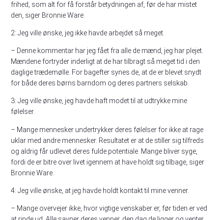
frihed, som alt for få forstår betydningen af, før de har mistet
den, siger Bronnie Ware.
2: Jeg ville ønske, jeg ikke havde arbejdet så meget.
– Denne kommentar har jeg fået fra alle de mænd, jeg har plejet.
Mændene fortryder inderligt at de har tilbragt så meget tid i den
daglige trædemølle. For bagefter synes de, at de er blevet snydt
for både deres børns barndom og deres partners selskab.
3: Jeg ville ønske, jeg havde haft modet til at udtrykke mine
følelser.
– Mange mennesker undertrykker deres følelser for ikke at rage
uklar med andre mennesker. Resultatet er at de stiller sig tilfreds
og aldrig får udlevet deres fulde potentiale. Mange bliver syge,
fordi de er bitre over livet igennem at have holdt sig tilbage, siger
Bronnie Ware.
4: Jeg ville ønske, at jeg havde holdt kontakt til mine venner.
– Mange overvejer ikke, hvor vigtige venskaber er, før tiden er ved
at rinde ud. Alle savner deres venner, den dag de ligger og venter