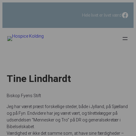
Fac
Hele livet er livet værd
Tine Lindhardt
Biskop Fyens Stift
Jeg har været præst forskellige steder, både i Jylland, på Sjælland
og på Fyn. Endvidere har jeg været vært, og tilrettelægger på
udsendelsen “Mennesker og Tro” på DR og generalsekretær i
Bibelselskabet.
Værdighed er ikke det samme som, at have sine færdigheder –