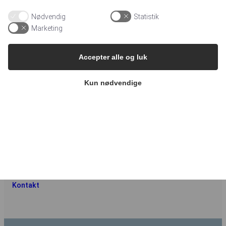
Fortællinger om Hospice
Støtteforening Hospice Kolding
Nødvendig
Statistik
Indvielsestale
Marketing
C/O Formand Lissen
Schougaard
Cookie indstillinger
Brunebjerg 15, 6000 Kolding
Accepter alle og luk
formand@hospicekolding.dk
Kun nødvendige
Information
Historie
Ambassadører
Medlemskab
Facts
Kontakt