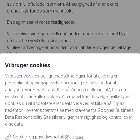
selv om vi ofte lader som om. Afhængighed af andre er et
grundvilkår for os som mennesker.
En dag mister vi vores færdigheder.
Vi kan blive syge, gamle eller på anden måde ude af stand til, at
gå hvorhen vi vil eller gøre, hvad vi vil.
Vi bliver afhængige af hinanden og af, at der er nogen der vil tage
hånd om os.
Vi bruger cookies
Det gør man på et hospice.
Ligesom man holder fast i, at vi er mennesker med værdighed
Vi bruger cookies og lignende teknologier for at give dig en
også den dag, hvor alle færdigheder er væk.
personlig shoppingoplevelse, personlig reklame og for at
analysere vores webtrafik. Klik på 'Accepter alle og luk', hvis du
Gå tilbage
ønsker at tillade alle cookies. Alternativt kan du vælge, hvilke typer
cookies du vil acceptere eller deaktivere ved at klikke på Tilpas
nedenfor. I overensstemmelse med kravene fra
Googles Business
Data Responsibility Site
sikrer vi gennemsigtighed og kontrol over
Navigation
dine data.
Nyhedsbreve
Adresse:
Cookie- og privatlivspolitik
Tilpas