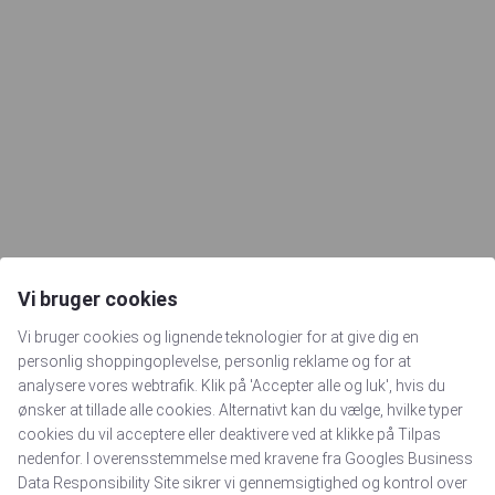
Vi bruger cookies
Vi bruger cookies og lignende teknologier for at give dig en
personlig shoppingoplevelse, personlig reklame og for at
analysere vores webtrafik. Klik på 'Accepter alle og luk', hvis du
ønsker at tillade alle cookies. Alternativt kan du vælge, hvilke typer
cookies du vil acceptere eller deaktivere ved at klikke på Tilpas
nedenfor. I overensstemmelse med kravene fra
Googles Business
Data Responsibility Site
sikrer vi gennemsigtighed og kontrol over