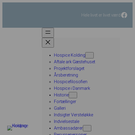
Fac
Hele livet er livet værd
Hospice Kolding
Aftale ark Gæstehuset
Projektforslaget
Årsberetning
Hospicefilosofien
Hospice i Danmark
Historie
Fortællinger
Galleri
Indsigter Versteløkke
Indvielsestale
Ambassadører
Resursepersoner