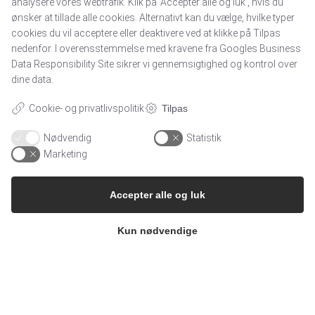
analysere vores webtrafik. Klik på 'Accepter alle og luk', hvis du
Skuespiller. Støtter Projekt Hospice Kolding.
ønsker at tillade alle cookies. Alternativt kan du vælge, hvilke typer
cookies du vil acceptere eller deaktivere ved at klikke på Tilpas
Gå tilbage
nedenfor. I overensstemmelse med kravene fra
Googles Business
Data Responsibility Site
sikrer vi gennemsigtighed og kontrol over
dine data.
Navigation
Cookie- og privatlivspolitik
Tilpas
Nyhedsbreve
Adresse:
Nødvendig
Statistik
Marketing
Fortællinger om Hospice
Støtteforening Hospice Kolding
Indvielsestale
C/O Formand Lissen
Accepter alle og luk
Schougaard
Cookie indstillinger
Brunebjerg 15, 6000 Kolding
Kun nødvendige
formand@hospicekolding.dk
Information
Historie